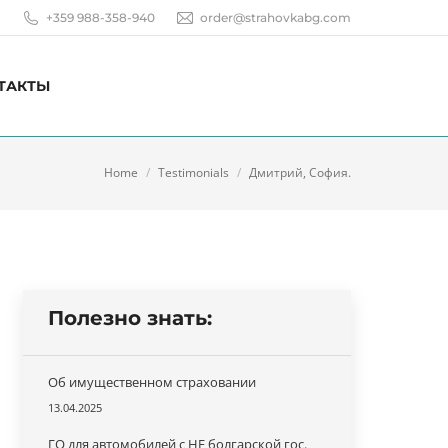
+359 988-358-940
order@strahovkabg.com
ТАКТЫ
You are here:
Home
Testimonials
Дмитрий, София.
Полезно знать:
Об имущественном страховании
13.04.2025
ГО для автомобилей с НЕ болгарской гос.